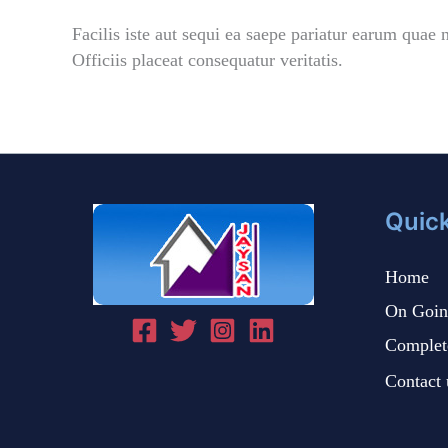
Facilis iste aut sequi ea saepe pariatur earum quae n
Officiis placeat consequatur veritatis.
Quick
Home
On Goin
Complete
Contact 