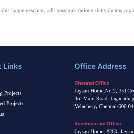
obis itaque nesciunt, odit possimus ratione sint voluptas cupid
 Links
Office Address
Chennai Office
Jaysan Home,No.2, 3rd Cro
g Projects
3rd Main Road, Jaganatha
d Projects
Velachery, Chennai-600 04
us
Kanchipuram Office
Jaysan Home, #200, Jaysa