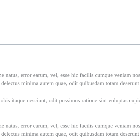
Home
On Going Projects
Completed Projects
e natus, error earum, vel, esse hic facilis cumque veniam n
 delectus minima autem quae, odit quibusdam totam deserunt v
obis itaque nesciunt, odit possimus ratione sint voluptas cupid
e natus, error earum, vel, esse hic facilis cumque veniam n
 delectus minima autem quae, odit quibusdam totam deserunt v