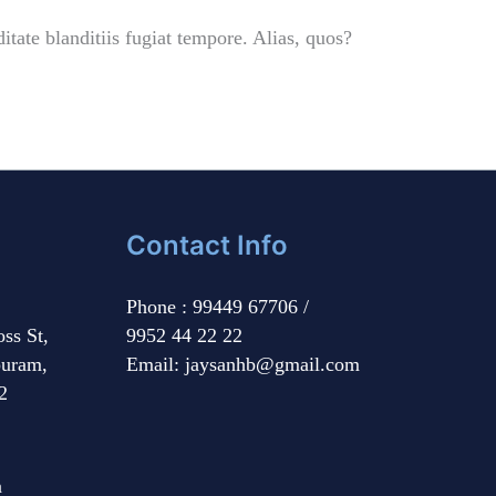
itate blanditiis fugiat tempore. Alias, quos?
Contact Info
Phone : 99449 67706 /
ss St,
9952 44 22 22
puram,
Email: jaysanhb@gmail.com
2
n